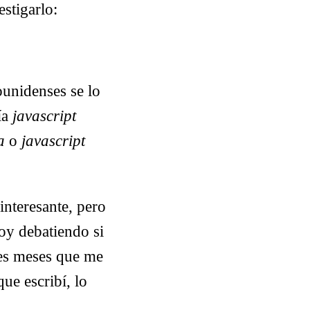
stigarlo:
ounidenses se lo
ía
javascript
a
o
javascript
interesante, pero
oy debatiendo si
tres meses que me
que escribí, lo