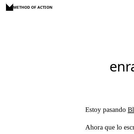
METHOD OF ACTION
enr
Estoy pasando
B
Ahora que lo escr