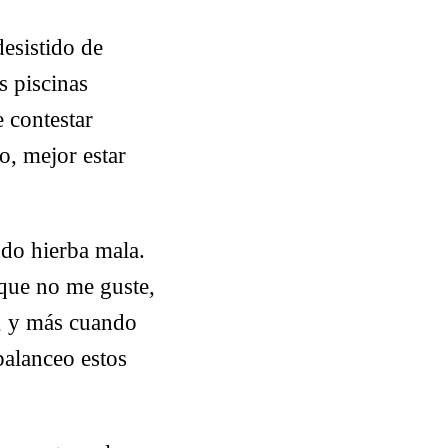
desistido de
as piscinas
 contestar
o, mejor estar
ndo hierba mala.
 que no me guste,
a, y más cuando
balanceo estos