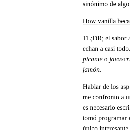
sinónimo de algo 
How vanilla beca
TL;DR; el sabor a
echan a casi todo
picante
o
javascr
jamón
.
Hablar de los asp
me confronto a u
es necesario escri
tomó programar 
único interesante