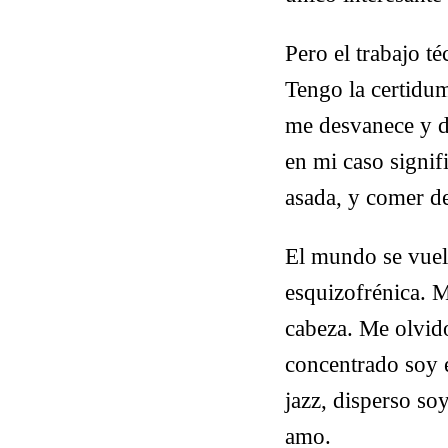
Pero el trabajo té
Tengo la certidu
me desvanece y de
en mi caso signif
asada, y comer de 
El mundo se vuel
esquizofrénica. 
cabeza. Me olvido
concentrado soy 
jazz, disperso soy
amo.