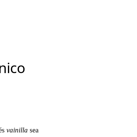
nico
lés
vainilla
sea