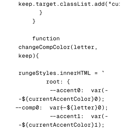
keep.target.classList.add("curre
      }

    }

    function 
changeCompColor(letter, 
keep){

rungeStyles.innerHTML = `

        root: {

          --accent0:  var(-
-${currentAccentColor}0);  
--comp0:  var(--${letter}0);

          --accent1:  var(-
-${currentAccentColor}1);  