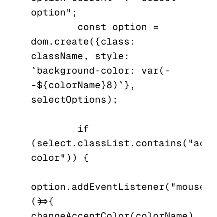
option";

        const option = 
dom.create({class: 
className, style: 
`background-color: var(-
-${colorName}8)`}, 
selectOptions);

        if 
(select.classList.contains("acce
color")) { 

option.addEventListener("mouseen
()=>{ 
changeAccentColor(colorName) 