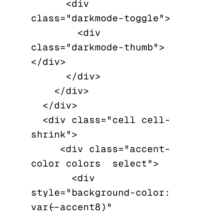
      <div 
class="darkmode-toggle">

        <div 
class="darkmode-thumb">
</div>

      </div>

    </div>

  </div>

  <div class="cell cell-
shrink">

     <div class="accent-
color colors  select">

       <div 
style="background-color: 
var(--accent8)" 