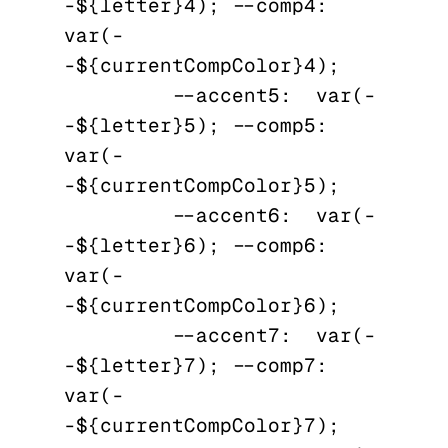
-${letter}4);  --comp4:  
var(-
-${currentCompColor}4);

          --accent5:  var(-
-${letter}5);  --comp5:  
var(-
-${currentCompColor}5);

          --accent6:  var(-
-${letter}6);  --comp6:  
var(-
-${currentCompColor}6);

          --accent7:  var(-
-${letter}7);  --comp7:  
var(-
-${currentCompColor}7);
