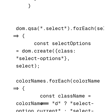
    }

dom.qsa(".select").forEach(selec
=> {

      const selectOptions 
= dom.create({class: 
"select-options"}, 
select);

colorNames.forEach(colorName 
=> {

        const className = 
colorName === "d" ? "select-
option current" : "select-