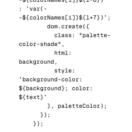
: `var(-
-${colorNames[i]}${l+7})`;

        dom.create({

          class: "palette-
color-shade",

          html: 
background,

          style: 
`background-color: 
${background}; color: 
${text}`

        }, paletteColor);

      });

    });
