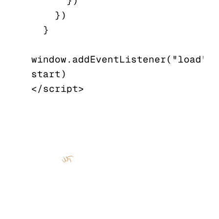
      })

    })

  }

window.addEventListener("load", 
start)
