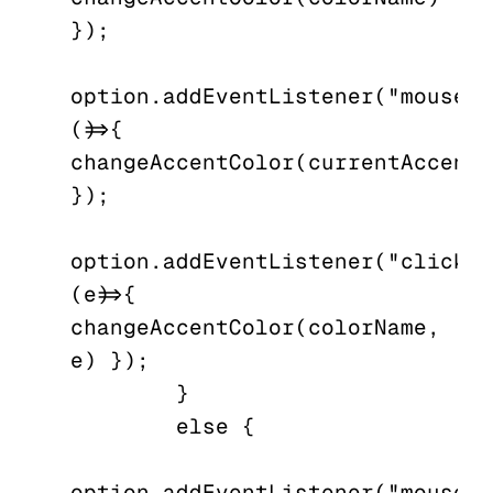
});

option.addEventListener("mousele
()=>{ 
changeAccentColor(currentAccentC
});

option.addEventListener("click", 
(e)=>{ 
changeAccentColor(colorName, 
e) });

        }

        else {

option.addEventListener("mouseen