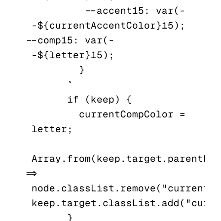
          --accent15: var(-
-${currentAccentColor}15); 
--comp15: var(-
-${letter}15);

        }

      `

      if (keep) {

        currentCompColor = 
letter;

Array.from(keep.target.parentNod
=> 
node.classList.remove("current"));        
keep.target.classList.add("curre
      }
