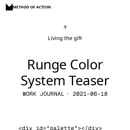
METHOD OF ACTION
↑
Living the gift
Runge Color
System Teaser
WORK JOURNAL
· 2021-06-18
<div id="palette"></div>
