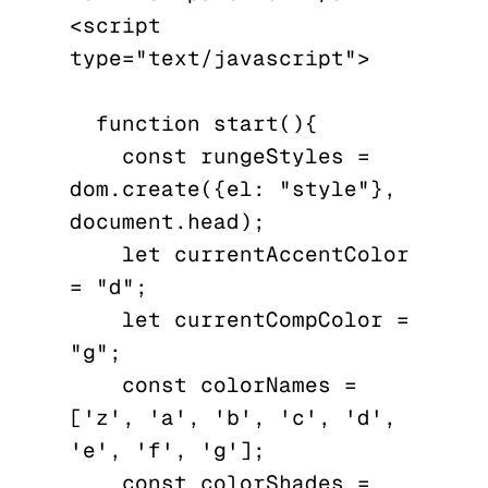
<script 
type="text/javascript">

  function start(){

    const rungeStyles = 
dom.create({el: "style"}, 
document.head);

    let currentAccentColor 
= "d";

    let currentCompColor = 
"g";

    const colorNames = 
['z', 'a', 'b', 'c', 'd', 
'e', 'f', 'g'];

    const colorShades = 