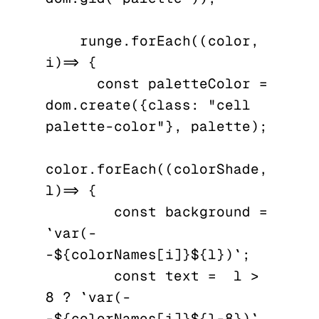
    runge.forEach((color, 
i) => {

      const paletteColor = 
dom.create({class: "cell 
palette-color"}, palette);

color.forEach((colorShade, 
l) => {

        const background = 
`var(-
-${colorNames[i]}${l})`;

        const text =  l > 
8 ? `var(-
-${colorNames[i]}${l-8})` 