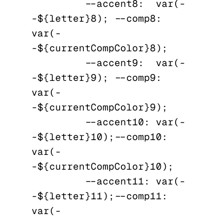
          --accent8:  var(-
-${letter}8);  --comp8:  
var(-
-${currentCompColor}8);

          --accent9:  var(-
-${letter}9);  --comp9:  
var(-
-${currentCompColor}9);

          --accent10: var(-
-${letter}10); --comp10: 
var(-
-${currentCompColor}10);

          --accent11: var(-
-${letter}11); --comp11: 
var(-