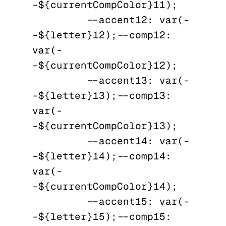
-${currentCompColor}11);

          --accent12: var(-
-${letter}12); --comp12: 
var(-
-${currentCompColor}12);

          --accent13: var(-
-${letter}13); --comp13: 
var(-
-${currentCompColor}13);

          --accent14: var(-
-${letter}14); --comp14: 
var(-
-${currentCompColor}14);

          --accent15: var(-
-${letter}15); --comp15: 