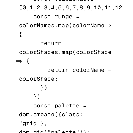
[0,1,2,3,4,5,6,7,8,9,10,11,12,13
    const runge = 
colorNames.map(colorName => 
{

      return 
colorShades.map(colorShade 
=> {

        return colorName + 
colorShade;

      })

    });

    const palette = 
dom.create({class: 
"grid"}, 
dom.gid("palette"));
