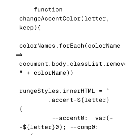
    function 
changeAccentColor(letter, 
keep){

colorNames.forEach(colorName 
=> 
document.body.classList.remove("
" + colorName))

rungeStyles.innerHTML = `

        .accent-${letter} 
{

          --accent0:  var(-
-${letter}0);  --comp0:  