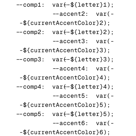
--comp1:  var(--${letter}1);

          --accent2:  var(-
-${currentAccentColor}2);  
--comp2:  var(--${letter}2);

          --accent3:  var(-
-${currentAccentColor}3);  
--comp3:  var(--${letter}3);

          --accent4:  var(-
-${currentAccentColor}4);  
--comp4:  var(--${letter}4);

          --accent5:  var(-
-${currentAccentColor}5);  
--comp5:  var(--${letter}5);

          --accent6:  var(-
-${currentAccentColor}6);  