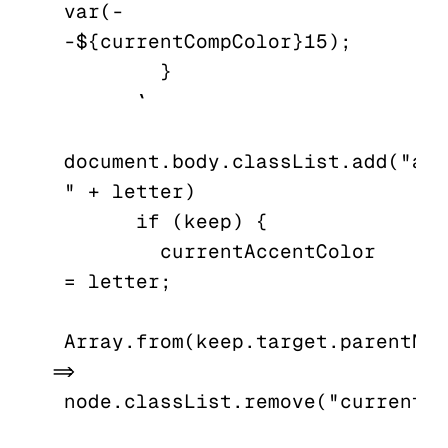
var(-
-${currentCompColor}15);

        }

      `

document.body.classList.add("acc
" + letter)

      if (keep) {

        currentAccentColor 
= letter;

Array.from(keep.target.parentNod
=> 
node.classList.remove("current")