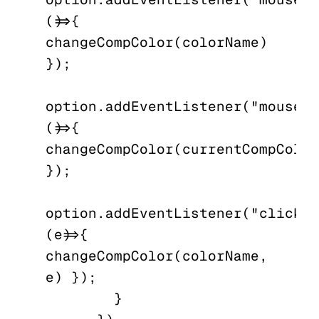
()=>{ 
changeCompColor(colorName) 
});

option.addEventListener("mousele
()=>{ 
changeCompColor(currentCompColor
});

option.addEventListener("click", 
(e)=>{ 
changeCompColor(colorName, 
e) });

        }
