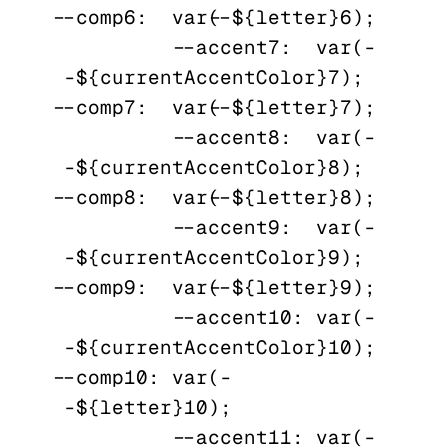
--comp6:  var(--${letter}6);

          --accent7:  var(-
-${currentAccentColor}7);  
--comp7:  var(--${letter}7);

          --accent8:  var(-
-${currentAccentColor}8);  
--comp8:  var(--${letter}8);

          --accent9:  var(-
-${currentAccentColor}9);  
--comp9:  var(--${letter}9);

          --accent10: var(-
-${currentAccentColor}10); 
--comp10: var(-
-${letter}10);

          --accent11: var(-